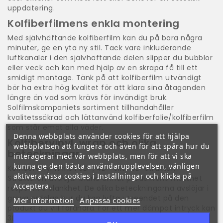
uppdatering.
Kolfiberfilmens enkla montering
Med självhäftande kolfiberfilm kan du på bara några
minuter, ge en yta ny stil. Tack vare inkluderande
luftkanaler i den självhäftande delen slipper du bubblor
eller veck och kan med hjälp av en skrapa få till ett
smidigt montage. Tänk på att kolfiberfilm utvändigt
bör ha extra hög kvalitet för att klara sina åtaganden
längre än vad som krävs för invändigt bruk.
Solfilmskompaniets sortiment tillhandahåller
kvalitetssäkrad och lättanvänd kolfiberfolie/kolfiberfilm
som står emot alla väder.
Denna webbplats använder cookies för att hjälpa
Kolfibervinyl, wrap och olika
webbplatsen att fungera och även för att spåra hur du
beteckningar
interagerar med vår webbplats, men för att vi ska
kunna ge den bästa användarupplevelsen, vänligen
Kolfibervinyl finns i 3D-, 4D- eller 5D-struktur.
aktivera vissa cookies i Inställningar och klicka på
Strukturen avslöjar bland annat produktens matthet
Acceptera.
respektive blankhet. De olika beteckningarna avslöjar i
grova ordalag hur du kan lyfta utseendet på den
Mer information
Anpassa cookies
produkt du vill förändra. För ett mer dämpat intryck kan
3D rekommenderas, medan 4D och 5D passar när du