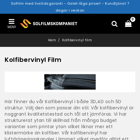
Solfilm med livstidsgaranti - Galet låga priser! - Kundtjänst 7
dagar i veckan
0
MENY
Hem
Kolfibervinyl film
Kolfibervinyl Film
Här finner du vår Kolfibervinyl i både 3D,4D och 5D
struktur. Välj den som passar din stil. Vår kolfibervinyl är
noggrant kvalitetstestad och tål att jämföras. Vi har
strukturerat ytan till skillnad från många budget
varianter som printar ytan vilket liknar mer ett
klistermärke än kolfiber. Vår kolfibervinyl har
luftdräneringskanaler i limmet vilket medför alltid ett