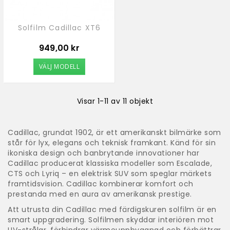
Solfilm Cadillac XT6
Pris
949,00 kr
VÄLJ MODELL
Visar 1-11 av 11 objekt
Cadillac, grundat 1902, är ett amerikanskt bilmärke som
står för lyx, elegans och teknisk framkant. Känd för sin
ikoniska design och banbrytande innovationer har
Cadillac producerat klassiska modeller som Escalade,
CTS och Lyriq – en elektrisk SUV som speglar märkets
framtidsvision. Cadillac kombinerar komfort och
prestanda med en aura av amerikansk prestige.
Att utrusta din Cadillac med färdigskuren solfilm är en
smart uppgradering. Solfilmen skyddar interiören mot
UV-strålar, förhindrar värmeuppbyggnad och förbättrar