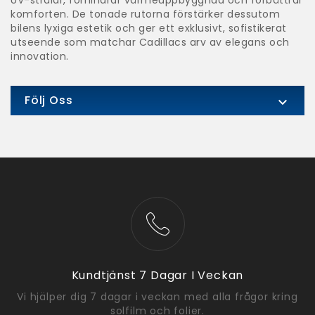
komforten. De tonade rutorna förstärker dessutom
bilens lyxiga estetik och ger ett exklusivt, sofistikerat
utseende som matchar Cadillacs arv av elegans och
innovation.
Följ Oss

Kundtjänst 7 Dagar I Veckan
Vi hjälper dig 7 dagar i veckan med alla frågor kring
solfilm och folier.