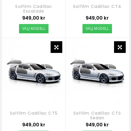
Solfilm Cadillac
Solfilm Cadillac CT4
Escalade
Pris
Pris
949,00 kr
949,00 kr
VÄLJ MODELL
VÄLJ MODELL
Solfilm Cadillac CT5
Solfilm Cadillac CTS
Sedan
Pris
Pris
949,00 kr
949,00 kr