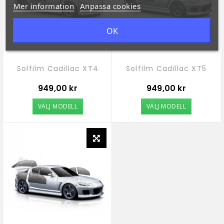
Mer information
Anpassa cookies
OK
Solfilm Cadillac XT4
Solfilm Cadillac XT5
Pris
Pris
949,00 kr
949,00 kr
VÄLJ MODELL
VÄLJ MODELL