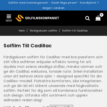
Solfilm med livstidsgaranti - Galet låga priser! - Kundtjänst 7
dagar i veckan
0
MENY
Hem
Färdigskuren solfilm
Solfilm till Cadillac
Solfilm Till Cadillac
Färdigskuren solfilm för Cadillac med bra passform och
stil! Våra solfilmer erbjuder effektiv toning för att
skydda mot solens skadliga strålar, minska värmen och
ge din Cadillac exklusiva, tonade rutor. Enkel installation
utan att behöva skära själv – designad specifikt för din
Cadillac-modell. Förbättra komforten, öka integriteten
och ge din bil ett stilrent utseende med högkvalitativ
solfilm. Perfekt för dig som vill kombinera funktionalitet
och design. Utforska vårt sortiment och upplev
skillnaden redan idag!