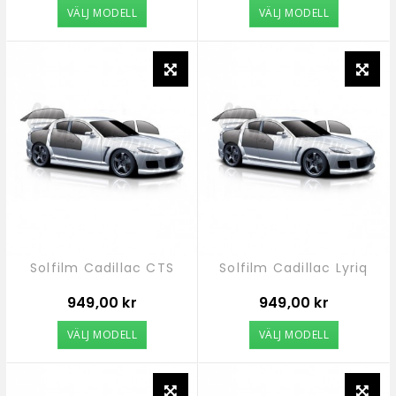
VÄLJ MODELL
VÄLJ MODELL
Solfilm Cadillac CTS
Solfilm Cadillac Lyriq
Pris
Pris
949,00 kr
949,00 kr
VÄLJ MODELL
VÄLJ MODELL