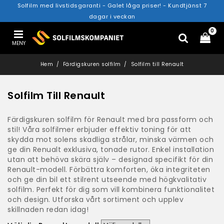
Solfilm med livstidsgaranti - Galet låga priser! - Kundtjänst 7
dagar i veckan
0
MENY
Hem
Färdigskuren solfilm
Solfilm till Renault
Solfilm Till Renault
Färdigskuren solfilm för Renault med bra passform och
stil! Våra solfilmer erbjuder effektiv toning för att
skydda mot solens skadliga strålar, minska värmen och
ge din Renualt exklusiva, tonade rutor. Enkel installation
utan att behöva skära själv – designad specifikt för din
Renault-modell. Förbättra komforten, öka integriteten
och ge din bil ett stilrent utseende med högkvalitativ
solfilm. Perfekt för dig som vill kombinera funktionalitet
och design. Utforska vårt sortiment och upplev
skillnaden redan idag!