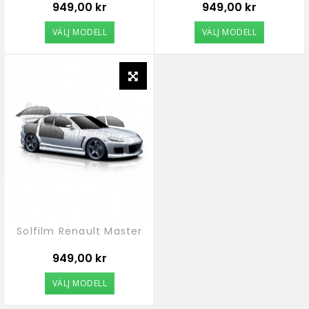
Pris
Pris
949,00 kr
949,00 kr
VÄLJ MODELL
VÄLJ MODELL
Solfilm Renault Master
Pris
949,00 kr
VÄLJ MODELL