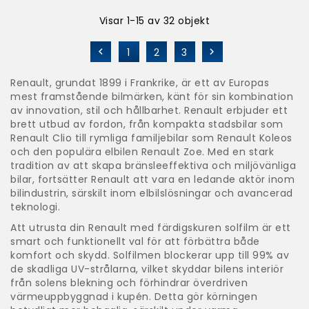
Visar 1-15 av 32 objekt

1
2
3

Renault, grundat 1899 i Frankrike, är ett av Europas
mest framstående bilmärken, känt för sin kombination
av innovation, stil och hållbarhet. Renault erbjuder ett
brett utbud av fordon, från kompakta stadsbilar som
Renault Clio till rymliga familjebilar som Renault Koleos
och den populära elbilen Renault Zoe. Med en stark
tradition av att skapa bränsleeffektiva och miljövänliga
bilar, fortsätter Renault att vara en ledande aktör inom
bilindustrin, särskilt inom elbilslösningar och avancerad
teknologi.
Att utrusta din Renault med färdigskuren solfilm är ett
smart och funktionellt val för att förbättra både
komfort och skydd. Solfilmen blockerar upp till 99% av
de skadliga UV-strålarna, vilket skyddar bilens interiör
från solens blekning och förhindrar överdriven
värmeuppbyggnad i kupén. Detta gör körningen