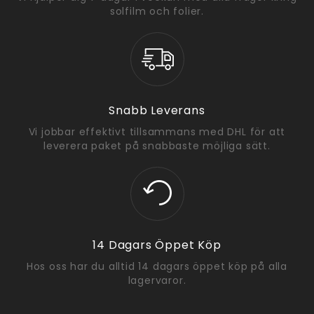
solfilm och folier.
Snabb Leverans
Vi jobbar effektivt tillsammans med DHL för att
leverera paket på snabbaste möjliga sätt.
14 Dagars Öppet Köp
Hos oss har du alltid 14 dagars öppet köp på alla
lagervaror.