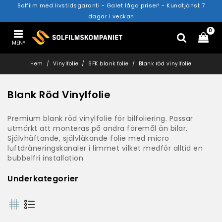
Solfilm med livstidsgaranti - Galet låga priser! - Kundtjänst 7
dagar i veckan
0
MENY
Hem
Vinylfolie
SFK blank folie
Blank röd vinylfolie
Blank Röd Vinylfolie
Premium blank röd vinylfolie för bilfoliering. Passar
utmärkt att monteras på andra föremål än bilar.
Självhäftande, självläkande folie med micro
luftdräneringskanaler i limmet vilket medför alltid en
bubbelfri installation
Underkategorier