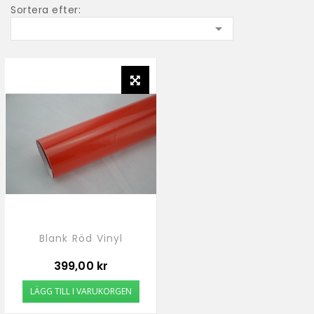
Sortera efter:

Blank Röd Vinyl
Pris
399,00 kr
LÄGG TILL I VARUKORGEN