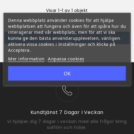
Visar 1-1 av 1 objekt
Denna webbplats använder cookies för att hjälpa
webbplatsen att fungera och även för att spåra hur du
interagerar med vår webbplats, men för att vi ska
Följ Oss
kunna ge den bästa användarupplevelsen, vänligen

aktivera vissa cookies i Inställningar och klicka på
Acceptera.
Mer information
Anpassa cookies
OK
Kundtjänst 7 Dagar I Veckan
Vi hjälper dig 7 dagar i veckan med alla frågor kring
solfilm och folier.