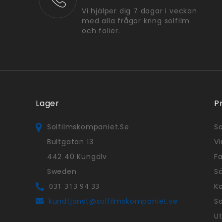
Vi hjälper dig 7 dagar i veckan
med alla frågor kring solfilm
och folier.
Lager
P
Solfilmskompaniet.se
So
Bultgatan 13
Vi
442 40 Kungälv
Fa
Sweden
S
031 313 94 33
Ko
kundtjanst@solfilmskompaniet.se
So
Ut