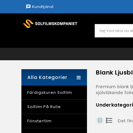
Kundtjänst
message
Blank Ljusbl
Alla Kategorier
Premium blank lju
Färdigskuren Solfilm
självläkande foli
Underkategori
Solfilm På Rulle
Det fin
Fönsterfilm