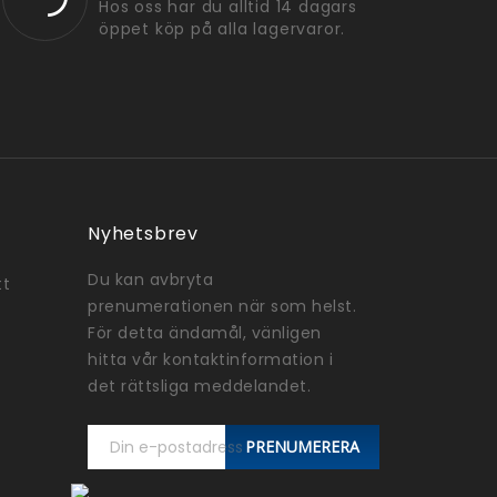
Hos oss har du alltid 14 dagars
öppet köp på alla lagervaror.
Nyhetsbrev
Du kan avbryta
tt
prenumerationen när som helst.
För detta ändamål, vänligen
hitta vår kontaktinformation i
det rättsliga meddelandet.
PRENUMERERA