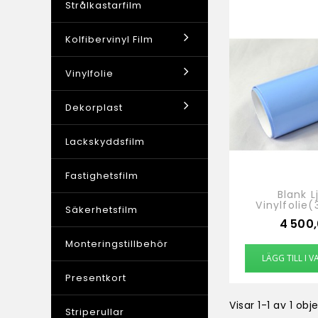
Strålkastarfilm
Kolfibervinyl Film
Vinylfolie
Dekorplast
Lackskyddsfilm
Fastighetsfilm
Blank L
Vinylfolie
Säkerhetsfilm
Pris
4 500,
Monteringstillbehör
LÄGG TILL I
Presentkort
Visar 1-1 av 1 obj
Striperullar