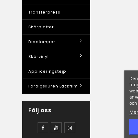
Transferpress
Skärplotter
Diodlampor
Skärvinyl
Appliceringstejp
Den
fun
Färdigskuren Lackfilm
web
anv
och
Följ oss
Mer