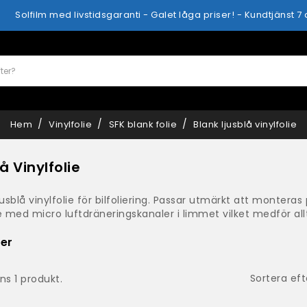
Solfilm med livstidsgaranti - Galet låga priser! - Kundtjänst 7
Hem
Vinylfolie
SFK blank folie
Blank ljusblå vinylfolie
å Vinylfolie
sblå vinylfolie för bilfoliering. Passar utmärkt att monteras
e med micro luftdräneringskanaler i limmet vilket medför allti
er
Sortera eft
ns 1 produkt.