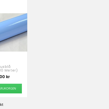
jusblå
(30 Meter)
00 kr
 VARUKORGEN
ekt