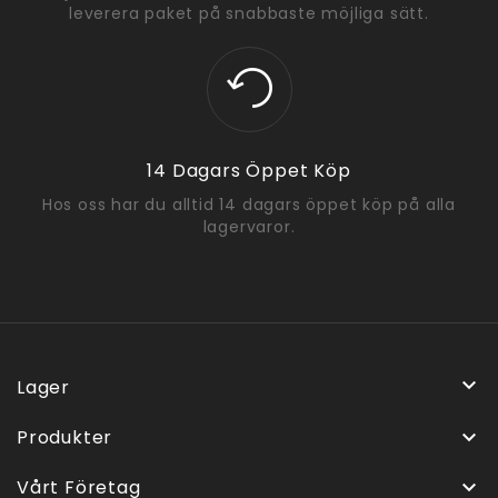
leverera paket på snabbaste möjliga sätt.
14 Dagars Öppet Köp
Hos oss har du alltid 14 dagars öppet köp på alla
lagervaror.

Lager
Produkter

Vårt Företag
