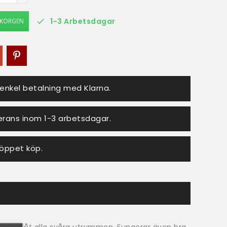
1-3 Arbetsdagar
RUKORGEN

enkel betalning med Klarna.
erans inom 1-3 arbetsdagar.
 öppet köp.
 komma åt alla svåra utrymmen. Fungerar även bra