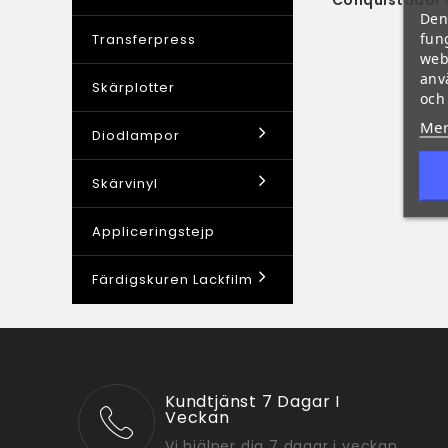
Den
fun
Transferpress
web
anv
Skärplotter
och
Mer
Diodlampor
Skärvinyl
Appliceringstejp
Färdigskuren Lackfilm
Kundtjänst 7 Dagar I
Veckan
Vi hjälper dig 7 dagar i veckan