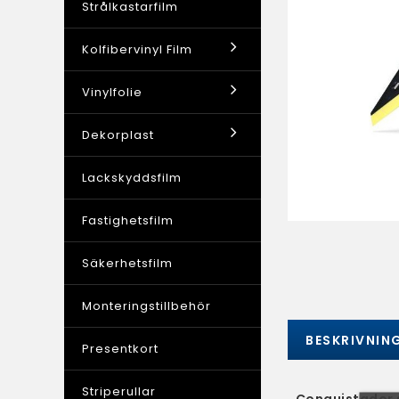
Strålkastarfilm
Kolfibervinyl Film
Vinylfolie
Dekorplast
Lackskyddsfilm
Fastighetsfilm
Säkerhetsfilm
Monteringstillbehör
BESKRIVNIN
Presentkort
Striperullar
Conquistador 