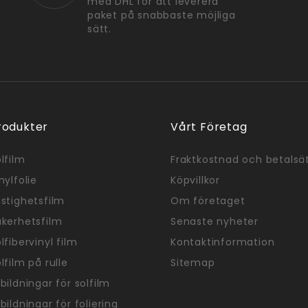
med DHL för att leverera
paket på snabbaste möjliga
sätt.
rodukter
Vårt Företag
lfilm
Fraktkostnad och betalsä
nylfolie
Köpvillkor
stighetsfilm
Om företaget
äkerhetsfilm
Senaste nyheter
lfibervinyl film
Kontaktinformation
lfilm på rulle
Sitemap
bildningar för solfilm
bildningar för foliering