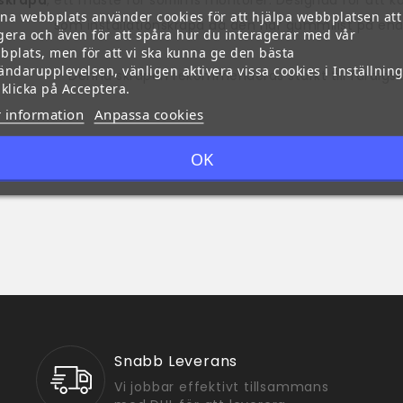
na webbplats använder cookies för att hjälpa webbplatsen att
som installationskrapa då den har gummilist på ena 
gera och även för att spåra hur du interagerar med vår
bplats, men för att vi ska kunna ge den bästa
ändarupplevelsen, vänligen aktivera vissa cookies i Inställnin
Denna skrapan rekommenderas starkt till färdigsk
 klicka på Acceptera.
 information
Anpassa cookies
OK
Snabb Leverans
Vi jobbar effektivt tillsammans