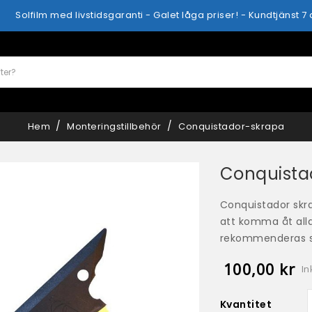
Solfilm med livstidsgaranti - Galet låga priser! - Kundtjänst 7
Hem
Monteringstillbehör
Conquistador-skrapa
Conquista
Conquistador skra
att komma åt all
rekommenderas sta
100,00 kr
In
Kvantitet