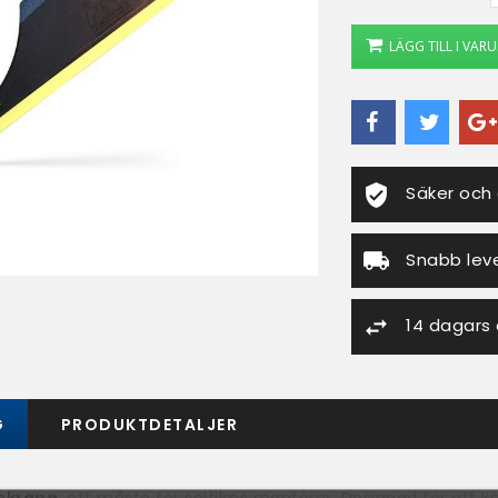
LÄGG TILL I VA
Säker och 
Snabb lev
14 dagars
G
PRODUKTDETALJER
skrapa
, ett måste för solfilms montörer. Designad för att