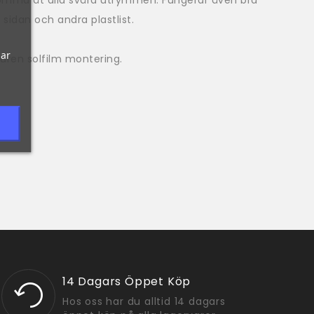
sidan och andra plastlist.
gar
uren solfilm montering.
14 Dagars Öppet Köp
Hos oss har du alltid 14 dagars