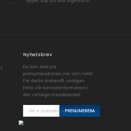
öppet köp på alla lagervaror.
Nyhetsbrev
Du kan avbryta
tt
prenumerationen när som helst.
För detta ändamål, vänligen
hitta vår kontaktinformation i
det rättsliga meddelandet.
PRENUMERERA