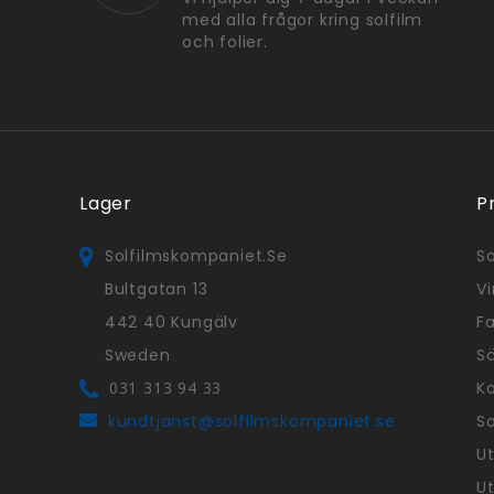
med alla frågor kring solfilm
och folier.
Lager
P
Solfilmskompaniet.se
So
Bultgatan 13
Vi
442 40 Kungälv
Fa
Sweden
S
031 313 94 33
Ko
kundtjanst@solfilmskompaniet.se
So
Ut
Ut