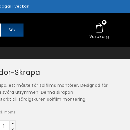
 dagar i veckan
0
Sök
Varukorg
dor-Skrapa
pa, ett måste för solfilms montörer. Designad för
a svåra utrymmen. Denna skrapan
rkt till färdigskuren solfilm montering.
kl. moms