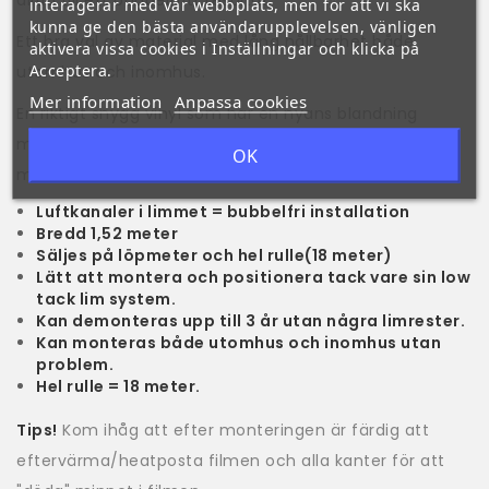
alltid till ett bubbelfritt resultat.
interagerar med vår webbplats, men för att vi ska
kunna ge den bästa användarupplevelsen, vänligen
Ett bra val av material med lång hållbarhet både
aktivera vissa cookies i Inställningar och klicka på
Acceptera.
utomhus och inomhus.
Mer information
Anpassa cookies
En riktigt snygg vinyl som har en nyans blandning
mellan lila och svart som ger ett exklusivt utseende
OK
med matt finish.
Luftkanaler i limmet = bubbelfri installation
Bredd 1,52 meter
Säljes på löpmeter och hel rulle(18 meter)
Lätt att montera och positionera tack vare sin low
tack lim system.
Kan demonteras upp till 3 år utan några limrester.
Kan monteras både utomhus och inomhus utan
problem.
Hel rulle = 18 meter.
Tips!
Kom ihåg att efter monteringen är färdig att
eftervärma/heatposta filmen och alla kanter för att