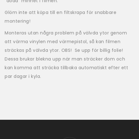
"döda" minnet i filmen.
Glöm inte att köpa till en filtskrapa för snabbare
montering!
Monteras utan några problem på välvda ytor genom
att värma vinylen med värmepistol, så kan filmen
sträckas på välvda ytor. OBS! Se upp för billig folie!
Dessa brukar blekna upp när man sträcker dom och
kan komma att sträcka tillbaka automatiskt efter ett
par dagar i kyla.