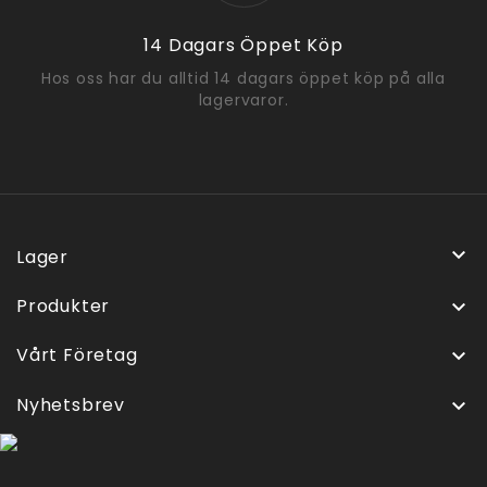
14 Dagars Öppet Köp
Hos oss har du alltid 14 dagars öppet köp på alla
lagervaror.

Lager
Produkter

Vårt Företag

Nyhetsbrev
