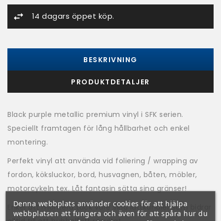
14 dagars öppet köp.
BESKRIVNING
PRODUKTDETALJER
Black purple metallic premium vinyl i SFK serien.
Speciellt framtagen för lång hållbarhet och enkel
montering.
Perfekt vinyl att använda vid foliering / wrapping av
fordon, köksluckor, bord, husvagnen, båten, möbler,
motorcykeln tex. Låt fantasin sätta sina gränser!
Denna webbplats använder cookies för att hjälpa
Enkel att montera tack vare sina luftkanaler som bidrar
webbplatsen att fungera och även för att spåra hur du