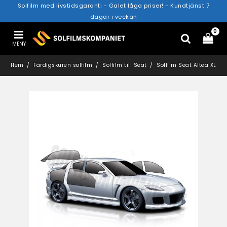
Solfilm med livstidsgaranti - Galet låga priser! - Kundtjänst 7
dagar i veckan
0
MENY
Hem
Färdigskuren solfilm
Solfilm till Seat
Solfilm Seat Altea XL