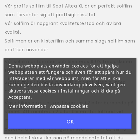
Vår proffs solfilm till Seat Altea XL är en perfekt solfilm
som förväntar sig ett proffsigt resultat.
Vår solfilm är noggrant kvalitetstestad och av bra
kvalité.
Solfilmen är en klisterfilm och samma slags solfilm som
proffsen använder.
Vår solfilm är formbar och levereras 100% färdigskuren
Denna webbplats använder cookies för att hjälpa
till din bil.
webbplatsen att fungera och även för att spåra hur du
interagerar med vår webbplats, men för att vi ska
Skaffa enkelt tonade rutor till din Seat Altea XL med
kunna ge den bästa användarupplevelsen, vänligen
aktivera vissa cookies i Inställningar och klicka på
denna solfilmssats!
Acceptera.
Vissa bilars bakrutor kan levereras i 2 bitar beroende på
Mer information
Anpassa cookies
storlek. Att montera i 2 bitar blir en stor lättnad vid
montering. Vi kan även leverera bakrutan i en hel bit,
OK
observera att monteringen är svårare. Om du vill ha
den i helbit skriv i kassan på meddelanfältet att du