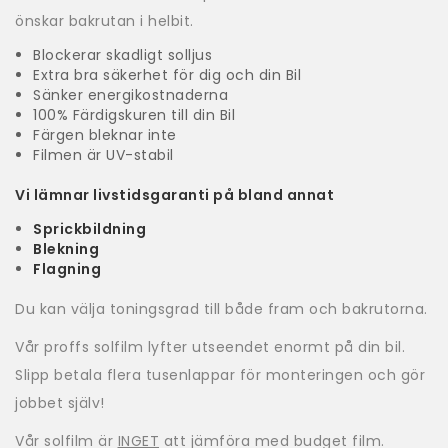
önskar bakrutan i helbit.
Blockerar skadligt solljus
Extra bra säkerhet för dig och din Bil
Sänker energikostnaderna
100% Färdigskuren till din Bil
Färgen bleknar inte
Filmen är UV-stabil
Vi lämnar livstidsgaranti på bland annat
Sprickbildning
Blekning
Flagning
Du kan välja toningsgrad till både fram och bakrutorna.
Vår proffs solfilm lyfter utseendet enormt på din bil.
Slipp betala flera tusenlappar för monteringen och gör
jobbet själv!
Vår solfilm är
INGET
att jämföra med budget film.