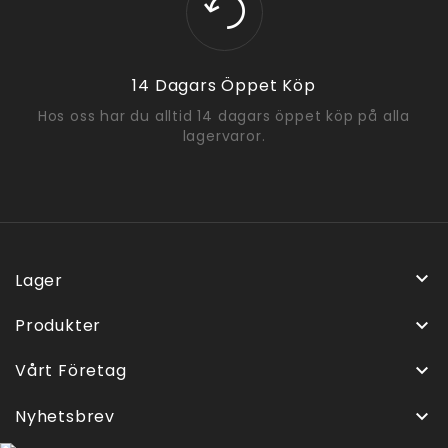
14 Dagars Öppet Köp
Hos oss har du alltid 14 dagars öppet köp på alla
lagervaror.

Lager
Produkter

Vårt Företag

Nyhetsbrev
