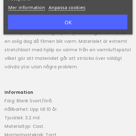
Mer information
Anpassa cookies
massera över.
OK
Luxe lightwrap är självläkande av ytliga repor som
tvättrepor, monteringsrepor. Självläkningen sker under
en solig dag då filmen blir varm. Materialet är extremt
stretchbart med hjälp av värme från en varmluftspistol
vilket gör att materialet går att sträcka över väldigt
välvda ytor utan några problem.
Information
Färg: Blank Svart/Grå.
Hållbarhet: Upp till 10 år.
Tjocklek: 3.2 mil.
Materialtyp: Cast.
Monteringsteknik: Torrt.