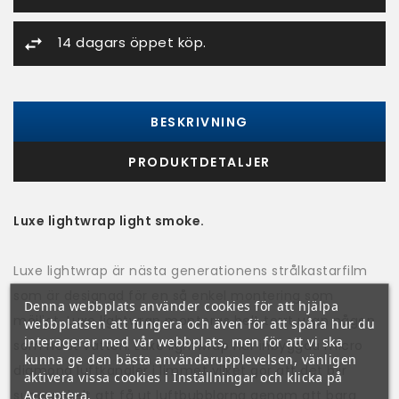
14 dagars öppet köp.
BESKRIVNING
PRODUKTDETALJER
Luxe lightwrap light smoke.
Luxe lightwrap är nästa generationens strålkastarfilm
som är designad för en så enkel montering som
Denna webbplats använder cookies för att hjälpa
möjligt. Luxe lightwrap monteras helt torrt utan någon
webbplatsen att fungera och även för att spåra hur du
interagerar med vår webbplats, men för att vi ska
som helst vatten. Luxe lightwrap har inbyggda micro
kunna ge den bästa användarupplevelsen, vänligen
diamond luftkanaler i limmet vilket gör att det blir
aktivera vissa cookies i Inställningar och klicka på
Acceptera.
superenkelt att få ut luftbubblorna genom att bara