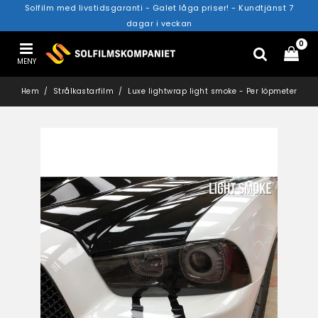
Solfilm med livstidsgaranti - Galet låga priser! - Kundtjänst 7
dagar i veckan
0
MENY
Hem
Strålkastarfilm
Luxe lightwrap light smoke - Per löpmeter