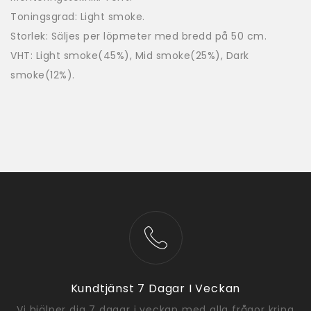
Toningsgrad: Light smoke.
Storlek: Säljes per löpmeter med bredd på 50 cm.
VHT: Light smoke(45%), Mid smoke(25%), Dark
smoke(12%).
Kundtjänst 7 Dagar I Veckan
Vi hjälper dig 7 dagar i veckan med alla frågor kring